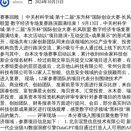
admin
2024年10月21日
赛事回顾 ｜ 中关村科学城·第十二届“东升杯”国际创业大赛-长风
联盟·数字经济专场复赛路演圆满结束！ 9月13日，中关村科学
城·第十二届“东升杯”国际创业大赛-长风联盟·数字经济专场复赛
圆满结束。本次活动以“项目路演+互动交流+成果展示”的形式展
开，现场共有12家创新团队同来自该领域的20位产业专家、投资
机构负责人进行路演交流，累计吸引千余人通过线上线下的方式
参与其中。 自本次专场赛事启动以来，累计收到80余家科技创
新企业报名材料，经过前期文审后共提交32家项目进入初赛，在
大赛组委会的层层选拔后，北京他山科技有限公司、常州分音塔
科技有限公司等12家人工智能、信息安全领域的企业脱颖而出，
进入复赛。 现场，12家参赛团队的项目代表分别围绕技术产
品、商业模式、创始团队、发展前景等方面进行展示比拼，来自
国泰创投、富智康星火创投、海贝资本、汇荣投资、水木荟、瑞
昇投资、诚美资本等投资机构的评审专家针对参赛项目的市场前
景、创始团队、财务报表等方面进行提问。会后，部分嘉宾到访
科技创新成果展区进行现场观摩，感受数字经济领域“黑科技”展
品的魅力。 —— 评审现场 —— 本分赛场入围项目聚焦数字经
济领域，参赛项目信息如下： 1. 北京谊慧信息技术有限公司 新
一代企业级AI数据洞察引擎DataGPT项目通过打造人人可用的AI