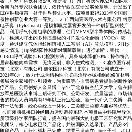
者（广州）科技有限公司 植护者（广州）科技有限公司团队联
合海内外专家联合团队，依托华西医院研发实验基地，开发出了
EBV肿瘤疫苗，处于世界领先水平。该项目获得2023年全国颠
覆性创新创业大赛一等奖。 2. 广西知壹医疗技术有限公司 幽康
电子鼻（PyloGuard）是模拟嗅觉器官开发的一种创新型科技产
品，利用呼气代谢组学的原理，使用MEMS型半导体阵列传感芯
片，检测人呼出的多种痕量级的可挥发性化合物（VOCs）浓
度，通过建立气体指纹图谱和人工智能（AI）算法模型，对Hp
感染情况（Hp的阴阳性和相对细菌载量）进行诊断，替代
C13/14呼气试验(UBT)检测方法。具备成本降低90%，操作符合
居家检验简单需求，无痛无创，非入侵式检测。 3. 鑫依医疗科
技（北京）有限公司 鑫依医疗科技（北京）有限公司成立于
2021年8月，致力于成为结构性心脏病治疗器械和组织修复材料
领域的专家和行业引领者，为瓣膜等心血管病患者提供创新性治
疗产品。公司创始人金昌博士毕业于北京航空航天大学，曾在解
放军总医院从事博士后研究工作。公司研发、质量运营、市场销
售的核心人员均具有15年以上行业经验。新一代介入二尖瓣，具
有干法预装，经心尖经股一体化，二尖瓣三尖瓣均兼容等优势。
4. 面瘫脑机接口神经肌肉运动调控系统 本项目由中科院半导体
所顶级科学家团队打造，拥有国内最强大的电极工艺研究和产品
化团队，核心电极已经产品化，并被国际入选录用。产品分3个
阶段产品，可行性样机已完成，结果已发表在nature 子刊。项目