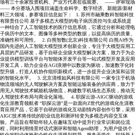
场有三十余家投资机构、产业方代表莅临观赛。 —— 评审现场
—— 本分赛场入围项目涵盖生命科学、数字经济、新能源/新材
料三大领域，参赛项目信息如下： 1. 苏州市融乘数科智能科技
有限责任公司 基于多模态大模型的电子病历质控与生成系统是
一种结合了人工智能技术的医疗信息系统，它通过分析和处理电
子病历中的文本、图像等多种类型的数据，以提高病历的质量、
准确性和可用性。 2. 白熊智数(北京)科技有限公司 白熊AI作为
国内先进的人工智能大模型技术创新企业，专注于大模型应用工
具层的产品研发，基于自研企业级大模型解决方案，致力于为企
业提供模型训练平台与智能体开发平台等一站式模型开发及应用
开发工具，助力企业在AGI浪潮中以数据为驱动，加速数字化转
型升级，打造人机协作组织新模式，进一步提升企业决策和运营
的智能化水平。 3. 北京清维如风科技有限公司 一家专注于机场
物流领域的无人驾驶解决方案及智能运输装备的供应商，致力于
用无人驾驶技术赋能机场物流，构建数字机场生态系统，推动无
人驾驶技术布局与商业化落地。 4. 职探云游-AIGC驱动的游戏
化生涯教育领航者 “职探云游”是一款面向Z世代的游戏化生涯教
育应用产品，它基于自研的游戏化互动剧情内容创作引擎，采用
AIGC技术将传统的职业信息和测评转变为多模态内容交互体
验。产品旨在帮助年轻人在趣味互动中提升行业常识和岗位流
程，同时利用情景对话式测评和智能Agent助理，为用户提供个
性化的职业体验和个性化生涯规划指导，服务于学生、职场新人