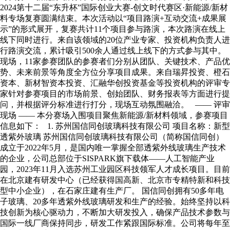
2024第十二届“东升杯”国际创业大赛-创文时代赛区·新能源/新材
料专场复赛圆满结束。本次活动以“项目路演+互动交流+成果展
示”的形式展开，复赛共计11个项目参与路演，本次路演在线上
线下同时进行。来自该领域的20位产业专家、投资机构负责人进
行路演交流，累计吸引500余人通过线上线下的方式参与其中。
现场，11家参赛团队的参赛者们分别从团队、关键技术、产品优
势、未来前景等角度全方位分享项目成果。来自瑞昇投资、橙石
资本、新材智资本投资、汇融华创投资基金等投资机构的评审专
家针对参赛项目的市场前景、创始团队、财务报表等方面进行提
问，并根据评分标准进行打分，现场互动氛围融洽。 —— 评审
现场 —— 本分赛场入围项目聚焦新能源/新材料领域，参赛项目
信息如下： 1. 苏州国信同创玻璃科技有限公司 项目名称：新型
透紫外玻璃 苏州国信同创玻璃科技有限公司（简称国信同创）
成立于2022年5月，是国内唯一掌握全部透紫外线玻璃生产技术
的企业，公司总部位于SISPARK旗下载体——人工智能产业
园，2023年11月入选苏州工业园区科技领军人才成长项目。目前
在北京建有研发中心（已经获得国高新、北京市专精特新和科技
型中小企业），在石家庄建有生产厂。 国信同创拥有50多年电
子玻璃、20多年透紫外线玻璃研发和生产的经验。始终坚持以科
技创新为核心驱动力，不断加大研发投入，确保产品技术参数与
国际一线厂商保持同步，研发工作紧跟国际标准。公司将每年至