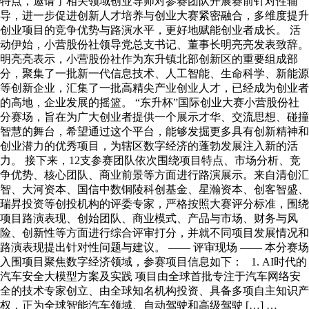
特点，邀请了相关领域创业导师对参赛团队开展赛前针对性辅
导，进一步促进创新人才培养与创业大赛紧密融合，多维度提升
创业项目的竞争优势与路演水平，更好地赋能创业者成长。 活
动伊始，小营股份社领导党总支书记、董事长明亮亮发表致辞。
明亮亮表示，小营股份社作为东升镇北部创新区的重要组成部
分，聚集了一批新一代信息技术、人工智能、生命科学、新能源
等创新企业，汇集了一批高精尖产业创业人才，已经成为创业者
的高地，企业发展的摇篮。 “东升杯”国际创业大赛小营股份社
分赛场，旨在为广大创业者提供一个展示才华、交流思想、碰撞
智慧的舞台，希望通过这个平台，能够发掘更多具有创新精神和
创业潜力的优秀项目，为辖区数字经济的蓬勃发展注入新的活
力。 接下来，12支参赛团队依次围绕项目特点、市场分析、竞
争优势、核心团队、商业前景等方面进行路演展示。来自清创汇
智、大河资本、国信中数铜陵科创基金、星瀚资本、创客智盛、
瑞昇投资等创投机构的评委专家，严格按照大赛评分标准，围绕
项目路演表现、创始团队、商业模式、产品与市场、财务与风
险、创新性等方面进行综合评审打分，并就不同项目发展情况和
路演表现提出针对性问题与建议。 —— 评审现场 —— 本分赛场
入围项目聚焦数字经济领域，参赛项目信息如下： 1. AI时代的
汽车安全大模型方案及实践 项目由全球首批专注于汽车网络安
全的技术专家创立、由全球知名机构投资、具备多项自主知识产
权，正为全球智能汽车领域、自动驾驶和高级驾驶 […] …