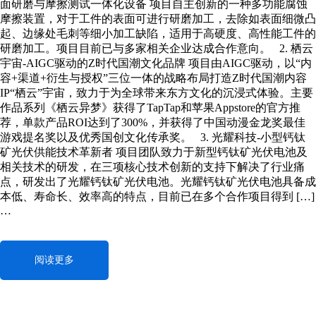
面研磨与摩擦测试一体化设备 项目自主创新的一种多功能腐蚀
摩擦装置，对于工件的表面可进行研磨加工，去除如表面细微凸
起、边缘处毛刺等细小加工缺陷，适用于高硬度、高性能工件的
研磨加工。项目目前已与多家相关企业达成合作意向。 2. 栖云
宇宙-AIGC驱动的Z时代国潮文化品牌 项目由AIGC驱动，以“内
容+渠道+衍生与授权”三位一体的战略布局打造Z时代国潮内容
IP“栖云”宇宙，致力于为全球带来东方文化的沉浸式体验。主要
作品系列《栖云异梦》获得了TapTap和苹果Appstore的官方推
荐，单款产品ROI达到了300%，并获得了中国动漫金龙奖最佳
游戏提名奖以及优秀国创文化传承奖。 3. 光耀科技-小型钙钛
矿光伏供能技术革新者 项目团队致力于新型钙钛矿光伏电池及
相关技术的研发，在三项核心技术创新的支持下解决了行业痛
点，研发出了光耀钙钛矿光伏电池。光耀钙钛矿光伏电池具备成
本低、寿命长、效率高的特点，目前已在多个合作项目得到 […]
…
阅读更多