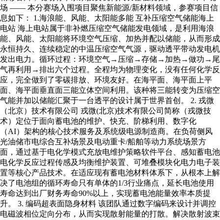
场 —— 本分赛场入围项目聚焦新能源/新材料领域，参赛项目信
息如下： 1.海浪能、风能、太阳能多能 互补压缩空气储能海上
电站 海上电站属于非补燃压缩空气储能发电领域，是利用海浪
能、风能、太阳能将环境空气压缩、加热并配以储能，从而形成
永恒持久、连续稳定的中温压缩空气气源，驱动透平带动发电机
发出电力。循环过程：环境空气→压缩→存储→加热→做功→尾
气再利用→排出六个过程。全程均为物理变化，没有任何化学反
应，完全做到了零碳排放、环境友好。在海平面、海平面上平
面、海平面垂直面三能立体空间利用。该种将三能转变为压缩空
气能并加以储能汇聚于一台透平的设计属于世界首创。 2. 戎微
（北京）技术有限公司 戎微(北京)技术有限公司简称（戎微技
术）定位于面向蓄电池的维护、快充、阶梯利用、数字化
（AI）架构的核心技术服务及系统级电源制造商。在负荷侧风
光油储市电综合互补场景及电动重卡/船舶等动力系统场景方
面，通过基于电化学模式充放电维护策略软件平台、感知蓄电池
电化学反应过程传感及均衡维护装置、可堆叠模块化电力电子装
置等核心产品技术。在适应现有蓄电池材料体系下，从根本上解
决了电池组的循环寿命只有单体的1/3行业痛点，延长电池使用
寿命达到出厂财务寿命90%以上，实现蓄电池能量效率本质提
升。 3. 编码超表面隐身材料 该团队通过数字编码来设计并调控
电磁波相位定向分布，从而实现散射能量的打散。解决散射波束