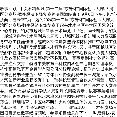
赛事回顾 | 中关村科学城·第十二届“东升杯”国际创业大赛-大湾
区分赛场·数字经济专场复赛路演圆满结束！ 9月6日下午，以“心
所向，智未来”为主题的2024第十二届“东升杯”国际创业大赛大
湾区分赛场·数字经济专场复赛于绍兴水木湾区科学园国际交流
中心举行。绍兴市越城区科学技术局党组书记、局长谢菁，绍兴
市越城区科学技术局副局长周燕，越城区就业促进和人力资源服
务中心主任茹佳佳，越城区经信局新型墙体材料推广中心副主任
沈洪舟，越城区委组织部人才科副科长李浩民，共青团越城区委
统战权益部部长张诗哲，越城区招商服务中心投促科负责人林颖
佳及各高校平台代表等领导莅临现场。 赛事受到社会各界的高
度关注和支持，特邀中关村东升科技园科创中心副总经理李薇，
杭州高第私募基金管理有限公司总经理施斌，绍兴市集成电路行
业协会秘书长兼浙江省半导体行业协会副秘书长王鸿龙，绍兴水
木湾创新产业股权投资中心、瑞昇投资管理合伙人李雪莹，绍兴
市富越私募基金管理有限公司风控总监瞿展出席担任本次大赛评
委。 绍兴市越城区科学技术局副局长周燕表示，以赛事渠道精
准触达创新源头，依托水木湾区科学园等科技服务平台实现精准
落位、精细培育，本区将不断加大对创新主体的支持力度，优化
营商环境，打造最优创新生态。 —— 评审现场 —— 本分赛场入
围项目聚焦数字经济领域，参赛项目信息如下： 1. 时磨科技-表