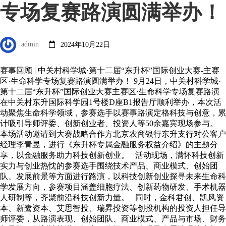
专场复赛路演圆满举办！
admin
2024年10月22日
赛事回顾 | 中关村科学城·第十二届“东升杯”国际创业大赛-主赛
区·生命科学专场复赛路演圆满举办！ 9月24日，中关村科学城·
第十二届“东升杯”国际创业大赛主赛区·生命科学专场复赛路演
在中关村东升国际科学园1号楼D座B1报告厅顺利举办，本次活
动聚焦生命科学领域，参赛选手以赛事路演定格科技与创意，累
计吸引导师评委、创新创业者、投资人等50余嘉宾现场参与。
本场活动邀请到大赛战略合作方北京农商银行东升支行对公客户
经理李青昱，进行《东升杯专属金融服务权益介绍》的主题分
享，以金融服务助力科技创新创业。 活动现场，满怀科技创新
实力与创业热忱的参赛选手围绕技术产品、商业模式、创始团
队、发展前景等方面进行路演，以科技创新创业探寻未来生命科
学发展方向，参赛项目涵盖细胞疗法、创新药物研发、手术机器
人研制等，齐聚前沿科技创新力量。 同时，金科君创、凯风资
本、新鹭资本、艾思智投、瑞昇投资等创投机构的投资人担任导
师评委，从路演表现、创始团队、商业模式、产品与市场、财务