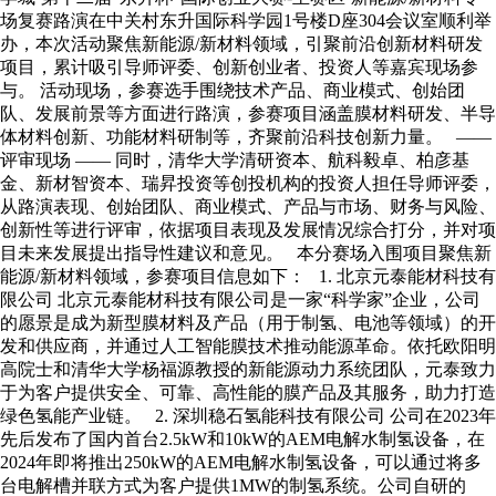
场复赛路演在中关村东升国际科学园1号楼D座304会议室顺利举
办，本次活动聚焦新能源/新材料领域，引聚前沿创新材料研发
项目，累计吸引导师评委、创新创业者、投资人等嘉宾现场参
与。 活动现场，参赛选手围绕技术产品、商业模式、创始团
队、发展前景等方面进行路演，参赛项目涵盖膜材料研发、半导
体材料创新、功能材料研制等，齐聚前沿科技创新力量。 ——
评审现场 —— 同时，清华大学清研资本、航科毅卓、柏彦基
金、新材智资本、瑞昇投资等创投机构的投资人担任导师评委，
从路演表现、创始团队、商业模式、产品与市场、财务与风险、
创新性等进行评审，依据项目表现及发展情况综合打分，并对项
目未来发展提出指导性建议和意见。 本分赛场入围项目聚焦新
能源/新材料领域，参赛项目信息如下： 1. 北京元泰能材科技有
限公司 北京元泰能材科技有限公司是一家“科学家”企业，公司
的愿景是成为新型膜材料及产品（用于制氢、电池等领域）的开
发和供应商，并通过人工智能膜技术推动能源革命。依托欧阳明
高院士和清华大学杨福源教授的新能源动力系统团队，元泰致力
于为客户提供安全、可靠、高性能的膜产品及其服务，助力打造
绿色氢能产业链。 2. 深圳稳石氢能科技有限公司 公司在2023年
先后发布了国内首台2.5kW和10kW的AEM电解水制氢设备，在
2024年即将推出250kW的AEM电解水制氢设备，可以通过将多
台电解槽并联方式为客户提供1MW的制氢系统。公司自研的