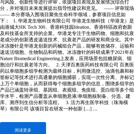
与风险、创新性等进行评审，依据项目表现及发展情况综合打
分，并对项目未来发展提出指导性建议和意见。 —— 评审现场
—— 本分赛场入围项目聚焦生命科学领域，参赛项目信息如
下： 1. 华港龙生物科技有限公司 华港龙生物科技（华港龙）是
由港城大HK Tech 300、香港科技园Ideation、香港特區政府創新
及科技基金所支持的企業。华港龙专注于生物药物、细胞和抗衰
老成分的创新透皮递送技术、抗衰老产品的研发和商业化。其中
冰冻微针是华港龙创新的药械组合产品，能够有效储存、运输和
递送活细胞、生物制品和药物。冰冻微针的科研成果于2021年在
Nature Biomedical Engineering上发表，应用场景包括糖尿病、细
胞治疗和抗衰老等方向。 2. 天津百奥医药科技有限公司 百奥医
药以单细胞多组学检测为最终目标，利用微流控、油滴包裹和标
签标记等技术进行高通量的细胞捕获，实现一次性分离、并标记
上万个单细胞，从而获得每个细胞多组学的信息，围绕多组学的
产品已涵盖转录组、基因组、表观组、免疫组、蛋白组等多个组
学水平，检测产品覆盖从单细胞悬液/单细胞核制备、分选、建
库、测序到生信分析等流程。 3. 活力再生医学科技（珠海橫
琴）有限公司 该项目旨在研发一种创新 […] …
阅读更多