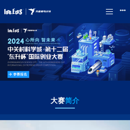
首
页
大赛
简介
视
频