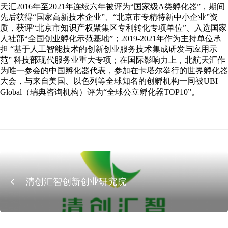
化
天汇2016年至2021年连续六年被评为“国家级A类孵化器”，期间
先后获得“国家高新技术企业”、“北京市专精特新中小企业”资
质，获评“北京市知识产权聚集区专利转化专项单位”、入选国家
器
人社部“全国创业孵化示范基地”；2019-2021年作为主持单位承
担 “基于人工智能技术的创新创业服务技术集成研发与应用示
范” 科技部现代服务业重大专项；在国际影响力上，北航天汇作
为唯一参会的中国孵化器代表，参加在卡塔尔举行的世界孵化器
大会，与来自美国、以色列等全球知名的创孵机构一同被UBI
Global（瑞典咨询机构）评为“全球公立孵化器TOP10”。
清创汇智创新创业研究院