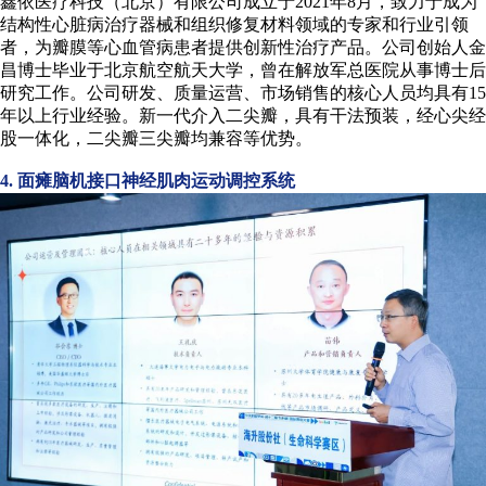
鑫依医疗科技（北京）有限公司成立于2021年8月，致力于成为
结构性心脏病治疗器械和组织修复材料领域的专家和行业引领
者，为瓣膜等心血管病患者提供创新性治疗产品。公司创始人金
生
昌博士毕业于北京航空航天大学，曾在解放军总医院从事博士后
研究工作。公司研发、质量运营、市场销售的核心人员均具有15
年以上行业经验。新一代介入二尖瓣，具有干法预装，经心尖经
命
股一体化，二尖瓣三尖瓣均兼容等优势。
4. 面瘫脑机接口神经肌肉运动调控系统
科
学
专
场