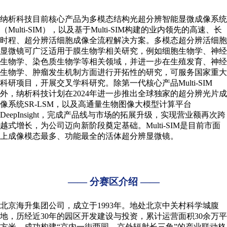
纳析科技目前核心产品为多模态结构光超分辨智能显微成像系统
（Multi-SIM），以及基于Multi-SIM构建的业内领先的高速、长
时程、超分辨活细胞成像全流程解决方案。多模态超分辨活细胞
显微镜可广泛适用于膜生物学相关研究，例如细胞生物学、神经
生物学、染色质生物学等相关领域，并进一步在生殖发育、神经
生物学、肿瘤发生机制方面进行开拓性的研究，可服务国家重大
科研项目，开展交叉学科研究。除第一代核心产品Multi-SIM
外，纳析科技计划在2024年进一步推出全球独家的超分辨光片成
像系统SR-LSM，以及高通量生物图像大模型计算平台
DeepInsight，完成产品线与市场的拓展升级，实现营业额再次跨
越式增长，为公司迈向新阶段奠定基础。Multi-SIM是目前市面
上成像模态最多、功能最全的活体超分辨显微镜。
—— 分赛区介绍 ——
北京海升集团公司，成立于1993年。地处北京
中关村科学城
腹
地，历经近30年的园区开发建设与投资，累计运营面积30余万平
方米，成功构建“京内一街两园、京外辐射长三角”的产业联动格