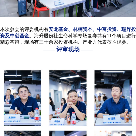
·
本次参会的评委机构有
安龙基金、林楠资本、中富投资、瑞昇投
第
资及中创基金
。海升股份社生命科学专场复赛共有11个项目进行
精彩答辩，现场有三十余家投资机构、产业方代表莅临观赛。
—— 评审现场 ——
十
二
届
“东